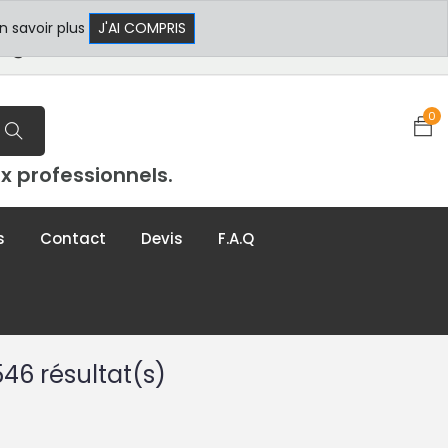
 17h30
+33 3 29 80 78 32
n savoir plus
J'AI COMPRIS
t@formxl.com
0
x professionnels.
s
Contact
Devis
F.A.Q
546 résultat(s)