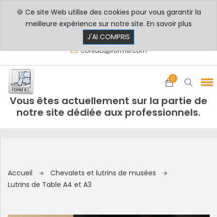
🍪 Ce site Web utilise des cookies pour vous garantir la
PROFESSIONNELS
PARTICULIERS
meilleure expérience sur notre site.
En savoir plus
8h00 - 17h30
+33 3 29 80 78 32
J'AI COMPRIS
contact@formxl.com
0
Vous êtes actuellement sur la partie de
notre site dédiée aux professionnels.
Accueil
Chevalets et lutrins de musées
Lutrins de Table A4 et A3