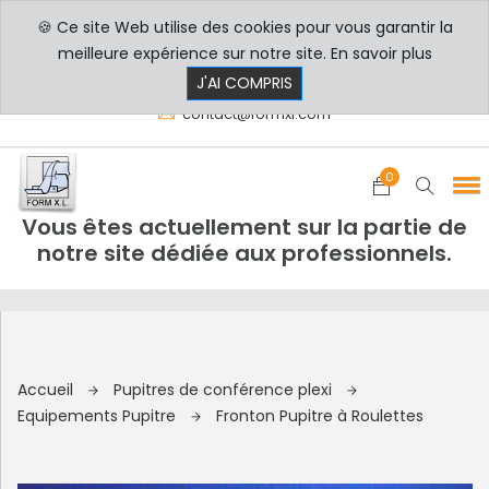
🍪 Ce site Web utilise des cookies pour vous garantir la
PROFESSIONNELS
PARTICULIERS
meilleure expérience sur notre site.
En savoir plus
8h00 - 17h30
+33 3 29 80 78 32
J'AI COMPRIS
contact@formxl.com
0
Vous êtes actuellement sur la partie de
notre site dédiée aux professionnels.
Accueil
Pupitres de conférence plexi
Equipements Pupitre
Fronton Pupitre à Roulettes