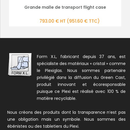
Malle de Transport Flight Case pour Pupitre Pliable
Grande malle de transport flight case
PLUS DE DÉTAILS
PLUS DE DÉTAILS
345.00 € HT
793.00 € HT
(951.60 € TTC)
(414.00 € TTC)
Form X.L, fabricant depuis 37 ans, est
spécialiste des matériaux « cristal » comme
le Plexiglas. Nous sommes partenaire
privilégié dans la diffusion du Green Cast,
produit innovant et écoresponsable
puisque ce Plexi est réalisé avec 100 % de
matière recyclable.
Nous créons des produits dont la transparence n’est pas
une obligation mais un symbole. Nous sommes des
ébénistes ou des tabletiers du Plexi.