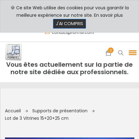
🍪 Ce site Web utilise des cookies pour vous garantir la
PROFESSIONNELS
PARTICULIERS
meilleure expérience sur notre site.
En savoir plus
8h00 - 17h30
+33 3 29 80 78 32
J'AI COMPRIS
contact@formxl.com
0
Vous êtes actuellement sur la partie de
notre site dédiée aux professionnels.
Accueil
Supports de présentation
Lot de 3 Vitrines 15+20+25 cm