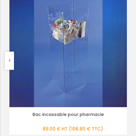
Bac incassable pour pharmacie
Cubes plexi massif
PLUS DE DÉTAILS
PLUS DE DÉTAILS
89.00 € HT
4.65 € HT
(106.80 € TTC)
(5.58 € TTC)