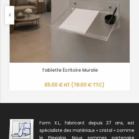
Boite aux lettres transparente
Tablette Écritoire Murale
PLUS DE DÉTAILS
PLUS DE DÉTAILS
147.00 € HT
65.00 € HT
(176.40 € TTC)
(78.00 € TTC)
Form X.L, fabricant depuis 37 ans, est
spécialiste des matériaux « cristal » comme
le Plexiglas. Nous sommes partenaire