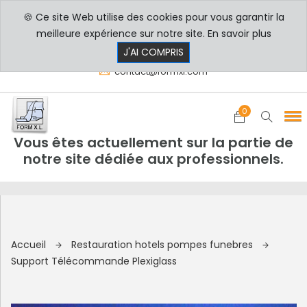
🍪 Ce site Web utilise des cookies pour vous garantir la
PROFESSIONNELS
PARTICULIERS
meilleure expérience sur notre site.
En savoir plus
8h00 - 17h30
+33 3 29 80 78 32
J'AI COMPRIS
contact@formxl.com
0
Vous êtes actuellement sur la partie de
notre site dédiée aux professionnels.
Accueil
Restauration hotels pompes funebres
Support Télécommande Plexiglass