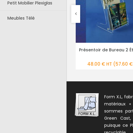
Petit Mobilier Plexiglas
Meubles Télé
Présentoir de Bureau 2 Étages
Présentoir de Compt
PLUS DE DÉTAILS
PLUS DE DÉTA
48.00 € HT
(57.60 € TTC)
36.00 € HT
(43.
Form X.L, fabr
matériaux «
sommes parte
Green Cast,
puisque ce Pl
recyclable.