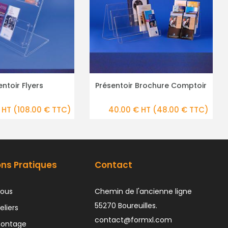
toir Brochure Comptoir
Comptoir Présentoir
PLUS DE DÉTAILS
PLUS DE DÉTAILS
.00 € HT
(48.00 € TTC)
32.40 € HT
(38.88 € TTC)
ons Pratiques
Contact
ous
Chemin de l'ancienne ligne
55270 Boureuilles.
eliers
contact@formxl.com
montage