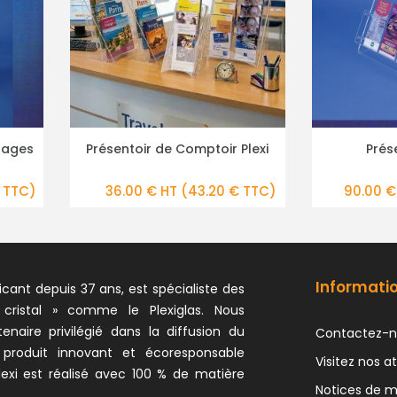
oir Plexi
Présentoir Flyers
Présen
ILS
PLUS DE DÉTAILS
20 € TTC)
90.00 € HT
(108.00 € TTC)
40
Informati
icant depuis 37 ans, est spécialiste des
 cristal » comme le Plexiglas. Nous
naire privilégié dans la diffusion du
Contactez-n
 produit innovant et écoresponsable
Visitez nos at
exi est réalisé avec 100 % de matière
Notices de 