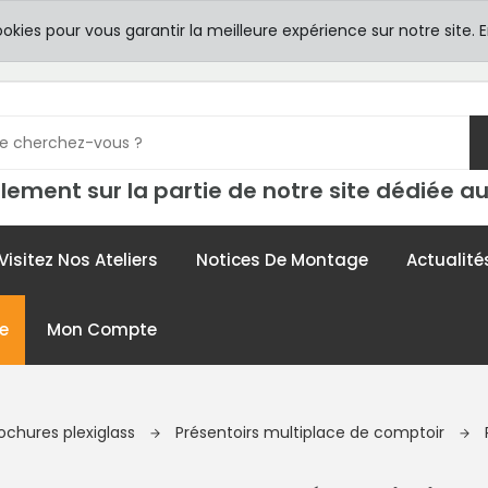
8h00 -
TICULIERS
ookies pour vous garantir la meilleure expérience sur notre site.
E
contac
lement sur la partie de notre site dédiée au
Visitez Nos Ateliers
Notices De Montage
Actualité
e
Mon Compte
rochures plexiglass
Présentoirs multiplace de comptoir