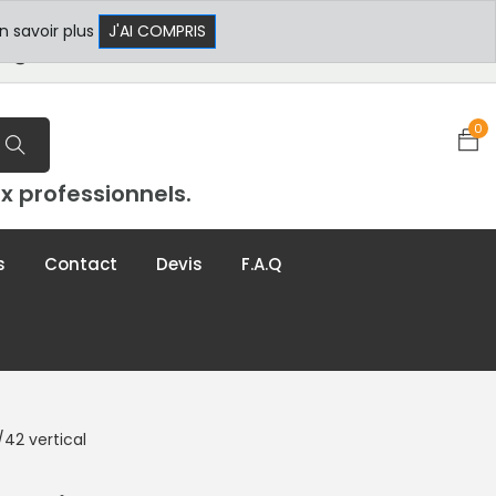
 17h30
+33 3 29 80 78 32
n savoir plus
J'AI COMPRIS
t@formxl.com
0
x professionnels.
s
Contact
Devis
F.A.Q
42 vertical