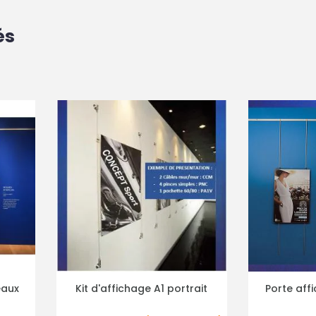
és
 portrait
Porte affiche pour cimaise
Kit d'af
ILS
PLUS DE DÉTAILS