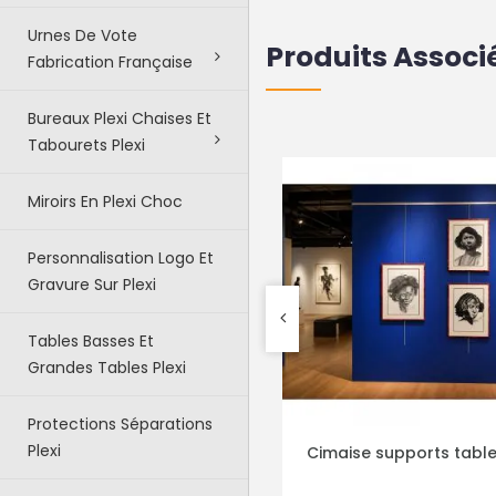
Urnes De Vote
Produits Associ
Fabrication Française
Bureaux Plexi Chaises Et
Tabourets Plexi
Miroirs En Plexi Choc
Personnalisation Logo Et
Gravure Sur Plexi
Tables Basses Et
Grandes Tables Plexi
Protections Séparations
Plexi
Cimaise supports tableaux
Kit d'affichage A1
CHOISIR LES ÉLÉMENTS
PLUS DE DÉTA