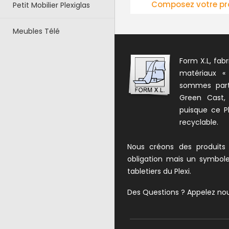
Composez votre produit
175.00 € HT
(210
Petit Mobilier Plexiglas
Meubles Télé
Form X.L, fabr
matériaux «
sommes parte
Green Cast,
puisque ce Pl
recyclable.
Nous créons des produits
obligation mais un symbol
tabletiers du Plexi.
Des Questions ? Appelez no