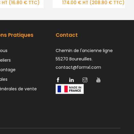
.00 € HT
(208.80 € TTC)
12.00 € HT
(14.40 € TTC)
ons Pratiques
Contact
ous
Chemin de l'ancienne ligne
55270 Boureuilles.
eliers
contact@formxl.com
montage
ales
énérales de vente