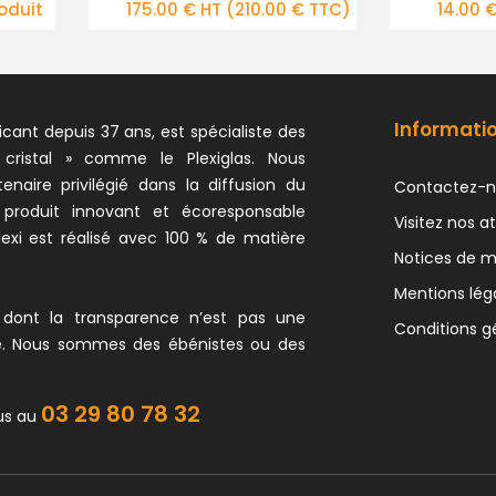
.00 € TTC)
14.00 € HT
(16.80 € TTC)
174
Informati
icant depuis 37 ans, est spécialiste des
 cristal » comme le Plexiglas. Nous
naire privilégié dans la diffusion du
Contactez-n
 produit innovant et écoresponsable
Visitez nos at
exi est réalisé avec 100 % de matière
Notices de 
Mentions lég
 dont la transparence n’est pas une
Conditions g
e. Nous sommes des ébénistes ou des
03 29 80 78 32
us au