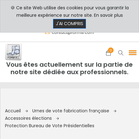
🍪 Ce site Web utilise des cookies pour vous garantir la
PROFESSIONNELS
PARTICULIERS
meilleure expérience sur notre site.
En savoir plus
8h00 - 17h30
+33 3 29 80 78 32
J'AI COMPRIS
contact@formxl.com
0
Vous êtes actuellement sur la partie de
notre site dédiée aux professionnels.
Accueil
Urnes de vote fabrication française
Accessoires élections
Protection Bureau de Vote Présidentielles