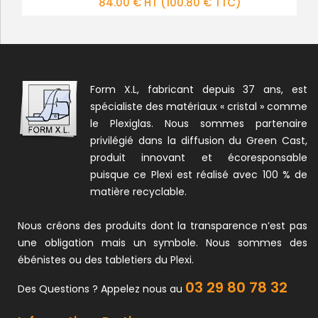
84.00 € HT
116.00 € HT
(100.80 € TTC)
(139.20 € TTC)
Form X.L, fabricant depuis 37 ans, est
spécialiste des matériaux « cristal » comme
le Plexiglas. Nous sommes partenaire
privilégié dans la diffusion du Green Cast,
produit innovant et écoresponsable
puisque ce Plexi est réalisé avec 100 % de
matière recyclable.
Nous créons des produits dont la transparence n’est pas
une obligation mais un symbole. Nous sommes des
ébénistes ou des tabletiers du Plexi.
03 29 80 78 32
Des Questions ? Appelez nous au