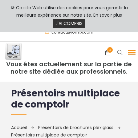
🍪 Ce site Web utilise des cookies pour vous garantir la
PROFESSIONNELS
PARTICULIERS
meilleure expérience sur notre site.
En savoir plus
8h00 - 17h30
+33 3 29 80 78 32
J'AI COMPRIS
contact@formxl.com
0
Vous êtes actuellement sur la partie de
notre site dédiée aux professionnels.
Présentoirs multiplace
de comptoir
Accueil
Présentoirs de brochures plexiglass
Présentoirs multiplace de comptoir