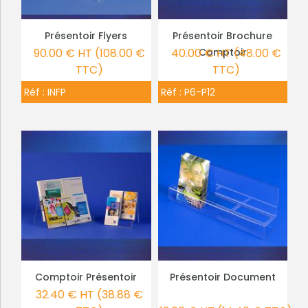
Présentoir Flyers
Présentoir Brochure
PLUS DE DÉTAILS
PLUS DE DÉTAILS
90.00 € HT (108.00 €
40.00 € HT (48.00 €
Comptoir
TTC)
TTC)
Réf :
INFP
Réf :
P6-P12
Comptoir Présentoir
Présentoir Document
PLUS DE DÉTAILS
PLUS DE DÉTAILS
32.40 € HT (38.88 €