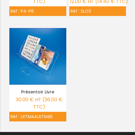
TTC)
12.00 € HT (14.40 € TTC)
Réf :
P4-P8
Réf :
SLO3
Présentoir Livre
PLUS DE DÉTAILS
30.00 € HT (36.00 €
TTC)
Réf :
LRTMA4LRTMA5