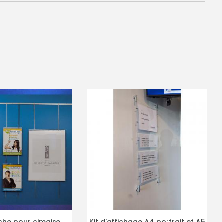
affichage A4 portrait et A5
Pochette 21/29,7 vertical