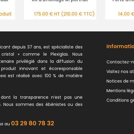
AILS
PLUS DE DÉTAILS
0.00 € TTC)
14.00 € HT
(16.80 € TTC)
17
Informati
icant depuis 37 ans, est spécialiste des
 cristal » comme le Plexiglas. Nous
naire privilégié dans la diffusion du
Contactez-n
 produit innovant et écoresponsable
Visitez nos at
exi est réalisé avec 100 % de matière
Notices de 
Mentions lég
 dont la transparence n’est pas une
Conditions g
e. Nous sommes des ébénistes ou des
03 29 80 78 32
us au