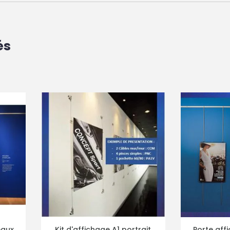
és
1 portrait
Porte affiche pour cimaise
Kit d'