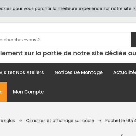
8h00 -
TICULIERS
ookies pour vous garantir la meilleure expérience sur notre site.
E
contac
lement sur la partie de notre site dédiée au
Visitez Nos Ateliers
Notices De Montage
Actualité
e
Mon Compte
lexiglas
Cimaises et affichage sur câble
Pochette 60/4