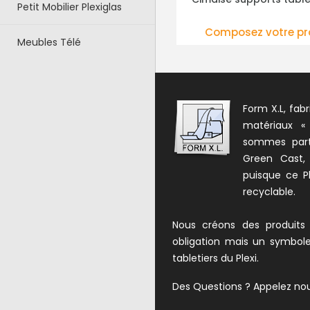
CHOISIR LES ÉLÉMENTS
PLUS DE DÉT
Petit Mobilier Plexiglas
Composez votre produit
175.00 € HT
(21
Meubles Télé
Form X.L, fabr
matériaux «
sommes parte
Green Cast,
puisque ce Pl
recyclable.
Nous créons des produits
obligation mais un symbol
tabletiers du Plexi.
Des Questions ? Appelez no