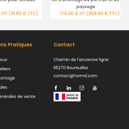
PLUS DE DÉTAILS
PLUS DE DÉTAILS
paysage
4.00 € HT
(208.80 € TTC)
12.00 € HT
(14.40 € TTC
ons Pratiques
Contact
ous
Chemin de l'ancienne ligne
55270 Boureuilles.
eliers
contact@formxl.com
montage
ales
énérales de vente