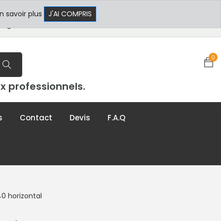
 17h30
+33 3 29 80 78 32
n savoir plus
J'AI COMPRIS
t@formxl.com
0
x professionnels.
s
Contact
Devis
F.A.Q
0 horizontal