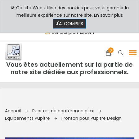
🍪 Ce site Web utilise des cookies pour vous garantir la
PROFESSIONNELS
PARTICULIERS
meilleure expérience sur notre site.
En savoir plus
8h00 - 17h30
+33 3 29 80 78 32
J'AI COMPRIS
contact@formxl.com
0
Vous êtes actuellement sur la partie de
notre site dédiée aux professionnels.
Accueil
Pupitres de conférence plexi
Equipements Pupitre
Fronton pour Pupitre Design