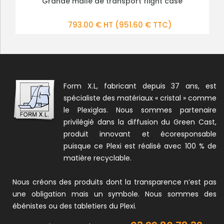
Malle de Transport Flight Case pour Pupitre Pliable
Grande malle de transport flight case
PLUS DE DÉTAILS
PLUS DE DÉTAILS
345.00 € HT
793.00 € HT
(951.60 € TTC)
(414.00 € TTC)
Form X.L, fabricant depuis 37 ans, est
spécialiste des matériaux « cristal » comme
le Plexiglas. Nous sommes partenaire
privilégié dans la diffusion du Green Cast,
produit innovant et écoresponsable
puisque ce Plexi est réalisé avec 100 % de
matière recyclable.
Nous créons des produits dont la transparence n’est pas
une obligation mais un symbole. Nous sommes des
ébénistes ou des tabletiers du Plexi.