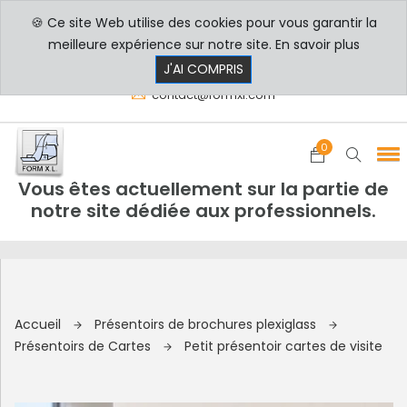
🍪 Ce site Web utilise des cookies pour vous garantir la
PROFESSIONNELS
PARTICULIERS
meilleure expérience sur notre site.
En savoir plus
8h00 - 17h30
+33 3 29 80 78 32
J'AI COMPRIS
contact@formxl.com
0
Vous êtes actuellement sur la partie de
notre site dédiée aux professionnels.
Accueil
Présentoirs de brochures plexiglass
Présentoirs de Cartes
Petit présentoir cartes de visite