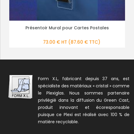
Présentoir Mural pour Cartes Postales
Présentoir Cartes de Visites Mural
PLUS DE DÉTAILS
PLUS DE DÉTAILS
34.00 € HT
73.00 € HT
(87.60 € TTC)
(40.80 € TTC)
Form X.L, fabricant depuis 37 ans, est
spécialiste des matériaux « cristal » comme
le Plexiglas. Nous sommes partenaire
privilégié dans la diffusion du Green Cast,
produit innovant et écoresponsable
puisque ce Plexi est réalisé avec 100 % de
matière recyclable.