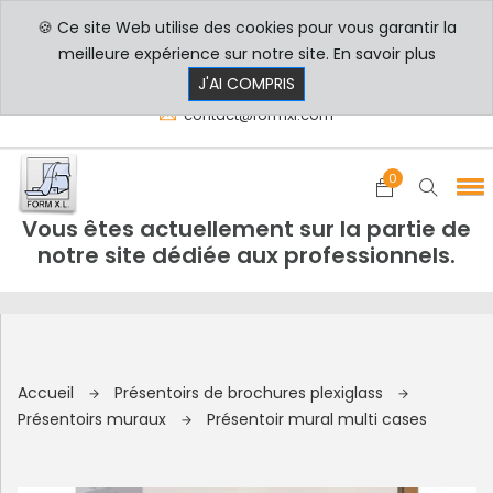
🍪 Ce site Web utilise des cookies pour vous garantir la
PROFESSIONNELS
PARTICULIERS
meilleure expérience sur notre site.
En savoir plus
8h00 - 17h30
+33 3 29 80 78 32
J'AI COMPRIS
contact@formxl.com
0
Vous êtes actuellement sur la partie de
notre site dédiée aux professionnels.
Accueil
Présentoirs de brochures plexiglass
Présentoirs muraux
Présentoir mural multi cases