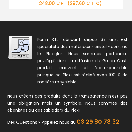
248.00 € HT
356.00 € HT
(427.20 € TTC)
(297.60 € TTC)
Form X.L, fabricant depuis 37 ans, est
spécialiste des matériaux « cristal » comme
le Plexiglas. Nous sommes partenaire
privilégié dans la diffusion du Green Cast,
produit innovant et écoresponsable
puisque ce Plexi est réalisé avec 100 % de
matière recyclable.
Nous créons des produits dont la transparence n’est pas
une obligation mais un symbole. Nous sommes des
ébénistes ou des tabletiers du Plexi.
03 29 80 78 32
Des Questions ? Appelez nous au