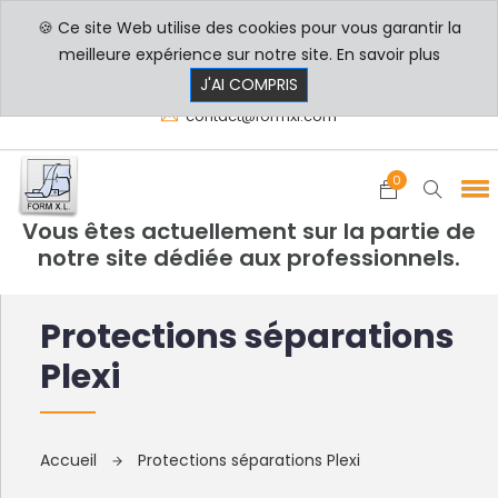
🍪 Ce site Web utilise des cookies pour vous garantir la
PROFESSIONNELS
PARTICULIERS
meilleure expérience sur notre site.
En savoir plus
8h00 - 17h30
+33 3 29 80 78 32
J'AI COMPRIS
contact@formxl.com
0
Vous êtes actuellement sur la partie de
notre site dédiée aux professionnels.
Protections séparations
Plexi
Accueil
Protections séparations Plexi