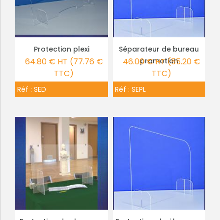
Protection plexi
Séparateur de bureau
PLUS DE DÉTAILS
PLUS DE DÉTAILS
64.80 € HT (77.76 €
46.00 € HT (55.20 €
promotion
TTC)
TTC)
Réf :
SED
Réf :
SEPL