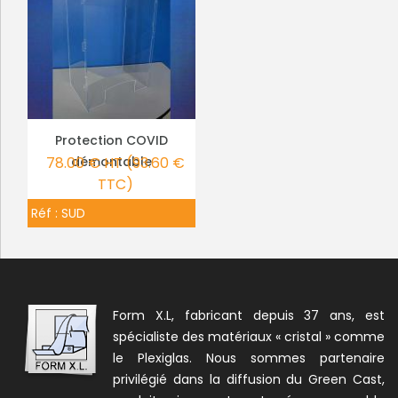
Protection COVID
PLUS DE DÉTAILS
78.00 € HT (93.60 €
démontable
TTC)
Réf :
SUD
Form X.L, fabricant depuis 37 ans, est
spécialiste des matériaux « cristal » comme
le Plexiglas. Nous sommes partenaire
privilégié dans la diffusion du Green Cast,