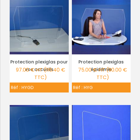
Protection plexiglas pour
Protection plexiglas
PLUS DE DÉTAILS
PLUS DE DÉTAILS
97.00 € HT (116.40 €
vos accueils
75.00 € HT (90.00 €
épidémie
TTC)
TTC)
Réf :
HYGD
Réf :
HYG