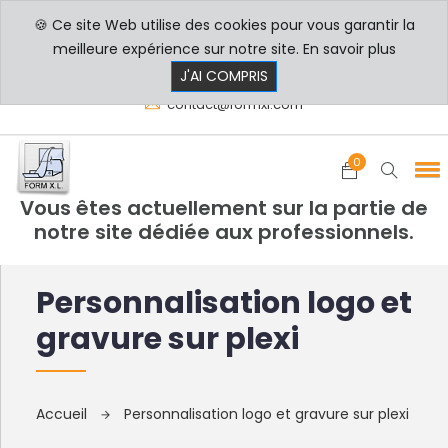
🍪 Ce site Web utilise des cookies pour vous garantir la
PROFESSIONNELS
PARTICULIERS
meilleure expérience sur notre site.
En savoir plus
8h00 - 17h30
+33 3 29 80 78 32
J'AI COMPRIS
contact@formxl.com
0
Vous êtes actuellement sur la partie de
notre site dédiée aux professionnels.
Personnalisation logo et
gravure sur plexi
Accueil
Personnalisation logo et gravure sur plexi