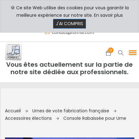
🍪 Ce site Web utilise des cookies pour vous garantir la
PROFESSIONNELS
PARTICULIERS
meilleure expérience sur notre site.
En savoir plus
8h00 - 17h30
+33 3 29 80 78 32
J'AI COMPRIS
contact@formxl.com
0
Vous êtes actuellement sur la partie de
notre site dédiée aux professionnels.
Accueil
Urnes de vote fabrication française
Accessoires élections
Console Rabaissée pour Urne