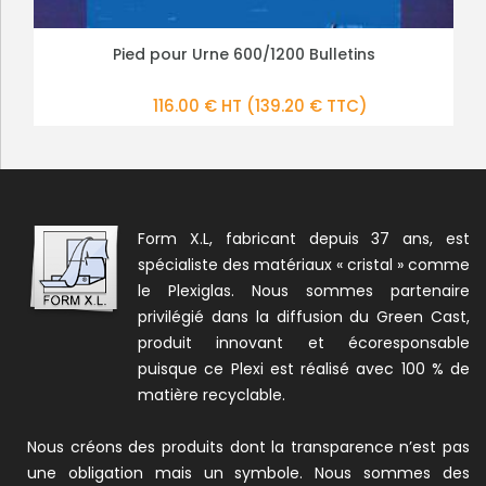
Protection des bureaux de vote élections
Pied pour Urne 600/1200 Bulletins
PLUS DE DÉTAILS
PLUS DE DÉTAILS
municipales
116.00 € HT
68.00 € HT
(139.20 € TTC)
(81.60 € TTC)
Form X.L, fabricant depuis 37 ans, est
spécialiste des matériaux « cristal » comme
le Plexiglas. Nous sommes partenaire
privilégié dans la diffusion du Green Cast,
produit innovant et écoresponsable
puisque ce Plexi est réalisé avec 100 % de
matière recyclable.
Nous créons des produits dont la transparence n’est pas
une obligation mais un symbole. Nous sommes des