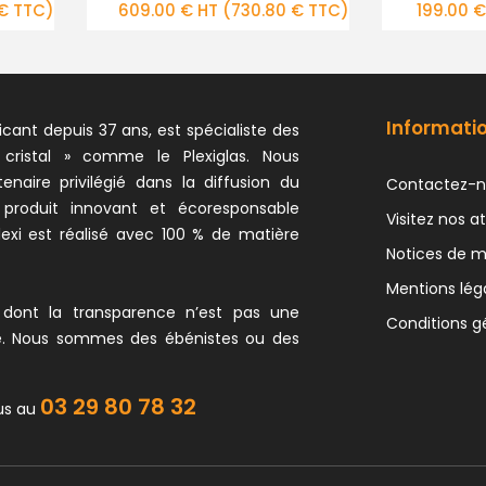
 € TTC)
199.00 € HT
(238.80 € TTC)
327.00 €
Informati
icant depuis 37 ans, est spécialiste des
 cristal » comme le Plexiglas. Nous
naire privilégié dans la diffusion du
Contactez-n
 produit innovant et écoresponsable
Visitez nos at
exi est réalisé avec 100 % de matière
Notices de 
Mentions lég
 dont la transparence n’est pas une
Conditions g
e. Nous sommes des ébénistes ou des
03 29 80 78 32
us au