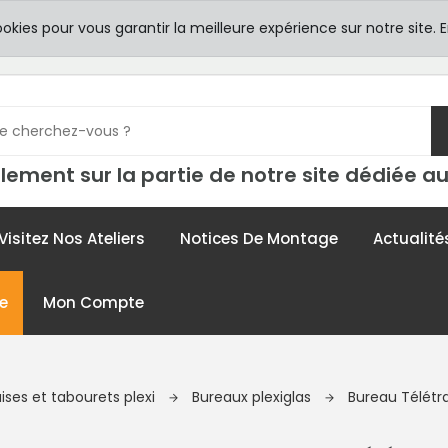
8h00 -
TICULIERS
ookies pour vous garantir la meilleure expérience sur notre site.
E
contac
lement sur la partie de notre site dédiée au
Visitez Nos Ateliers
Notices De Montage
Actualité
e
Mon Compte
ises et tabourets plexi
Bureaux plexiglas
Bureau Télétra