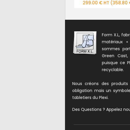
299.00 € HT
(358.80 € TTC)
609.00 € HT
(730.80
Form X.L, fabr
matériaux «
sommes parte
Green Cast,
puisque ce Pl
recyclable.
Nous créons des produits
obligation mais un symbol
tabletiers du Plexi.
Des Questions ? Appelez no