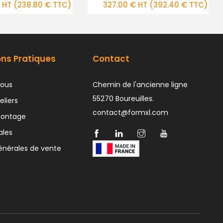
 HT
(392.40 € TTC)
583.00 € HT
(699.60 € TTC)
ons Pratiques
Contact
ous
Chemin de l'ancienne ligne
55270 Boureuilles.
eliers
contact@formxl.com
montage
ales
énérales de vente