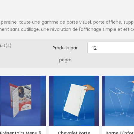
 pereine, toute une gamme de porte visuel, porte affiche, suppo
nt sans outillage, une révolution de l'affichage simple et effic
duit(s)
Produits par
page:
Présentoirs Menu 6
Chevalet Porte
Borne D'info
PLUS DE DÉTAILS
PLUS DE DÉTAILS
PLUS DE DÉ