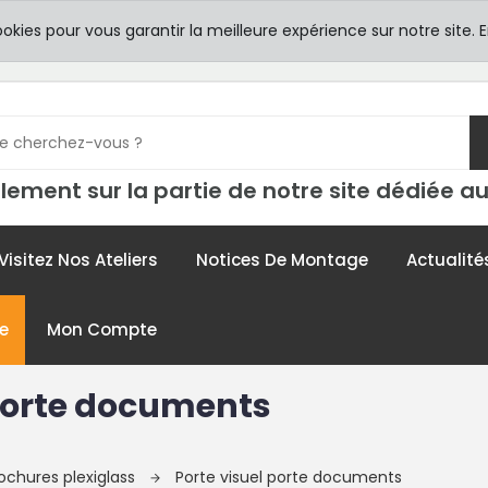
8h00 -
TICULIERS
ookies pour vous garantir la meilleure expérience sur notre site.
E
contac
lement sur la partie de notre site dédiée au
Visitez Nos Ateliers
Notices De Montage
Actualité
e
Mon Compte
 porte documents
rochures plexiglass
Porte visuel porte documents