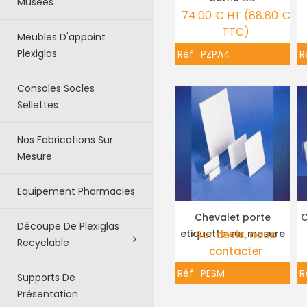
Musées
74.00 € HT (88.80 €
TTC)
Meubles D'appoint
Plexiglas
Réf :
PZPA4
R
Consoles Socles
Sellettes
Nos Fabrications Sur
Mesure
Equipement Pharmacies
Chevalet porte
C
PLUS DE DÉTAILS
Découpe De Plexiglas
etiquette sur mesure
Sur devis, nous
Recyclable
contacter
Réf :
PESM
R
Supports De
Présentation