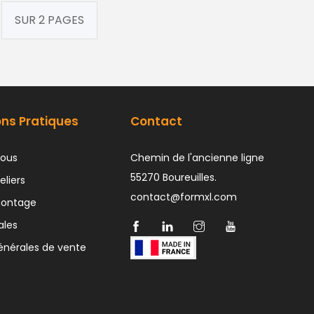
SUR 2 PAGES
ons Pratiques
Contact
ous
Chemin de l'ancienne ligne
55270 Boureuilles.
eliers
contact@formxl.com
montage
ales
énérales de vente