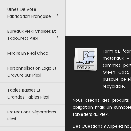
Urnes De Vote
Fabrication Française
Bureaux Plexi Chaises Et
Tabourets Plexi
Form X.L, fabr
Miroirs En Plexi Choc
matériaux «
sommes parte
Personnalisation Logo Et
Green Cast,
Gravure Sur Plexi
puisque ce Pl
recyclable.
Tables Basses Et
Grandes Tables Plexi
Nous créons des produits
obligation mais un symbol
Protections Séparations
tabletiers du Plexi.
Plexi
Des Questions ? Appelez no