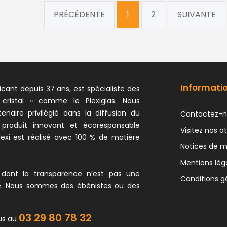
PRÉCÉDENTE
1
2
SUIVANTE
Informati
icant depuis 37 ans, est spécialiste des
 cristal » comme le Plexiglas. Nous
naire privilégié dans la diffusion du
Contactez-n
 produit innovant et écoresponsable
Visitez nos at
exi est réalisé avec 100 % de matière
Notices de 
Mentions lég
 dont la transparence n’est pas une
Conditions g
e. Nous sommes des ébénistes ou des
03 29 80 78 32
us au