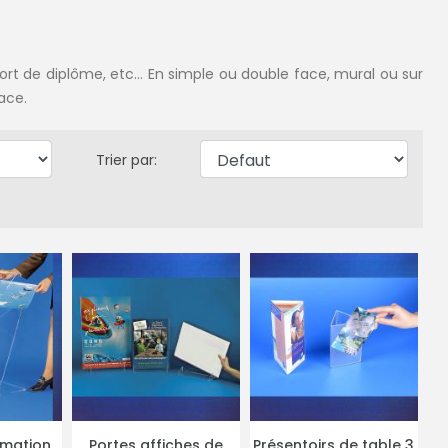
rt de diplôme, etc... En simple ou double face, mural ou sur
ace.
Trier par:
rmation
Portes affiches de
Présentoirs de table 3
TAILS
PLUS DE DÉTAILS
PLUS DE DÉTAILS