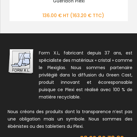
Socle fabriqué à vos dimensions
Guéridon Plexi
PLUS DE DÉTAILS
PLUS DE DÉTAILS
136.00 € HT
Sur devis, nous contacter
(163.20 € TTC)
Form X.L, fabricant depuis 37 ans, est
spécialiste des matériaux « cristal » comme
le Plexiglas. Nous sommes partenaire
privilégié dans la diffusion du Green Cast,
produit innovant et écoresponsable
puisque ce Plexi est réalisé avec 100 % de
matière recyclable.
Nous créons des produits dont la transparence n’est pas
une obligation mais un symbole. Nous sommes des
ébénistes ou des tabletiers du Plexi.