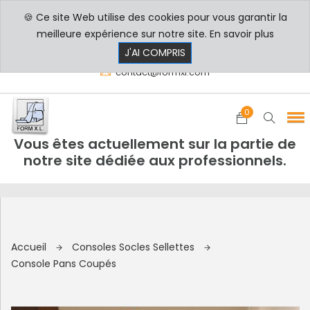
🍪 Ce site Web utilise des cookies pour vous garantir la
PROFESSIONNELS
PARTICULIERS
meilleure expérience sur notre site.
En savoir plus
8h00 - 17h30
+33 3 29 80 78 32
J'AI COMPRIS
contact@formxl.com
0
Vous êtes actuellement sur la partie de
notre site dédiée aux professionnels.
Accueil
Consoles Socles Sellettes
Console Pans Coupés