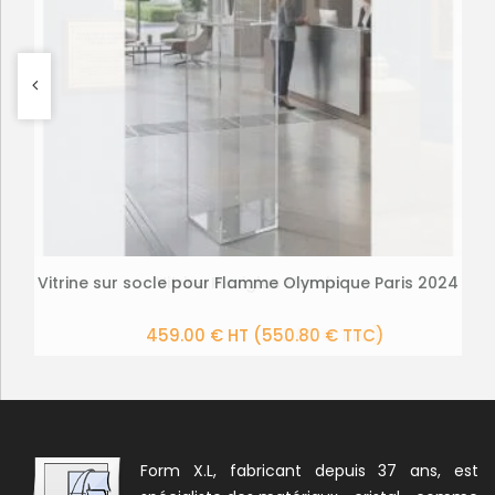
Vitrine sur socle pour Flamme Olympique Paris 2024
Vitrine Plexiglas Murale
PLUS DE DÉTAILS
PLUS DE DÉTAILS
459.00 € HT
269.00 € HT
(550.80 € TTC)
(322.80 € TTC)
Form X.L, fabricant depuis 37 ans, est