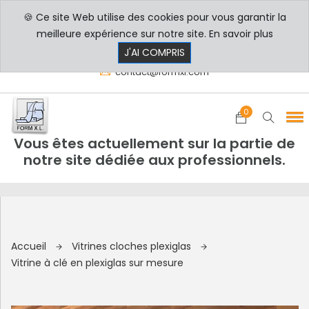
🍪 Ce site Web utilise des cookies pour vous garantir la
PROFESSIONNELS
PARTICULIERS
meilleure expérience sur notre site.
En savoir plus
8h00 - 17h30
+33 3 29 80 78 32
J'AI COMPRIS
contact@formxl.com
0
Vous êtes actuellement sur la partie de
notre site dédiée aux professionnels.
Accueil
Vitrines cloches plexiglas
Vitrine à clé en plexiglas sur mesure