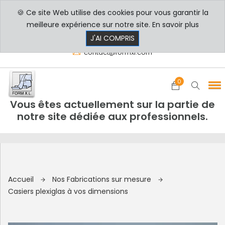
🍪 Ce site Web utilise des cookies pour vous garantir la
PROFESSIONNELS
PARTICULIERS
meilleure expérience sur notre site.
En savoir plus
8h00 - 17h30
+33 3 29 80 78 32
J'AI COMPRIS
contact@formxl.com
0
Vous êtes actuellement sur la partie de
notre site dédiée aux professionnels.
Accueil
Nos Fabrications sur mesure
Casiers plexiglas à vos dimensions