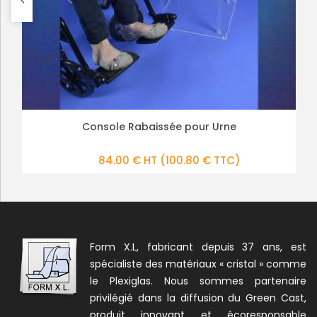
Pied pour Urne 600/1200 Bulletins
Console Rabaissée pour Urne
PLUS DE DÉTAILS
PLUS DE DÉTAILS
84.00 € HT
116.00 € HT
(100.80 € TTC)
(139.20 € TTC)
Form X.L, fabricant depuis 37 ans, est
spécialiste des matériaux « cristal » comme
le Plexiglas. Nous sommes partenaire
privilégié dans la diffusion du Green Cast,
produit innovant et écoresponsable