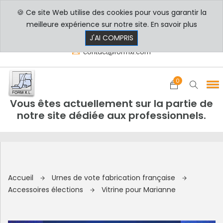
🍪 Ce site Web utilise des cookies pour vous garantir la
PROFESSIONNELS
PARTICULIERS
meilleure expérience sur notre site.
En savoir plus
8h00 - 17h30
+33 3 29 80 78 32
J'AI COMPRIS
contact@formxl.com
0
Vous êtes actuellement sur la partie de
notre site dédiée aux professionnels.
Accueil
Urnes de vote fabrication française
Accessoires élections
Vitrine pour Marianne