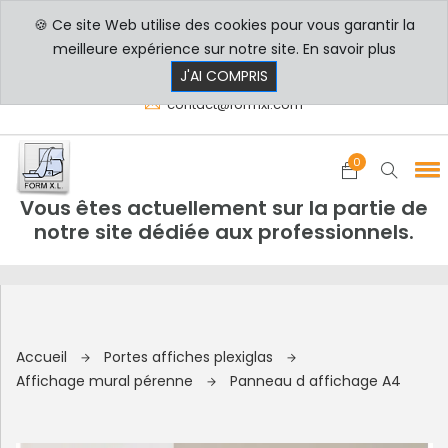
🍪 Ce site Web utilise des cookies pour vous garantir la
PROFESSIONNELS
PARTICULIERS
meilleure expérience sur notre site.
En savoir plus
8h00 - 17h30
+33 3 29 80 78 32
J'AI COMPRIS
contact@formxl.com
0
Vous êtes actuellement sur la partie de
notre site dédiée aux professionnels.
Accueil
Portes affiches plexiglas
Affichage mural pérenne
Panneau d affichage A4