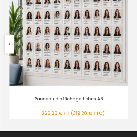
Panneau d'affichage mural A3 et A4
Panneau d'affichage fiches A6
PLUS DE DÉTAILS
PLUS DE DÉTAILS
174.00 € HT
266.00 € HT
(208.80 € TTC)
(319.20 € TTC)