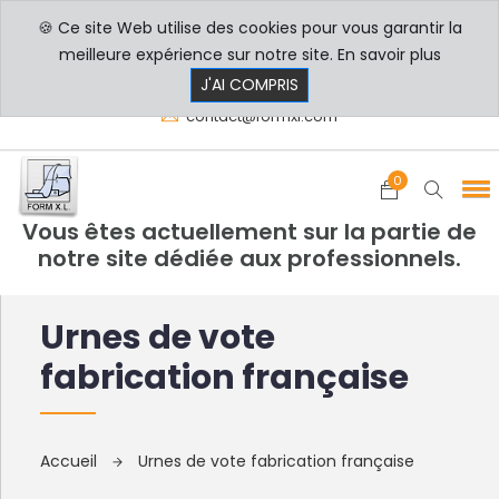
🍪 Ce site Web utilise des cookies pour vous garantir la
PROFESSIONNELS
PARTICULIERS
meilleure expérience sur notre site.
En savoir plus
8h00 - 17h30
+33 3 29 80 78 32
J'AI COMPRIS
contact@formxl.com
0
Vous êtes actuellement sur la partie de
notre site dédiée aux professionnels.
Urnes de vote
fabrication française
Accueil
Urnes de vote fabrication française