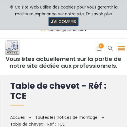
🍪 Ce site Web utilise des cookies pour vous garantir la
PROFESSIONNELS
PARTICULIERS
meilleure expérience sur notre site.
En savoir plus
8h00 - 17h30
+33 3 29 80 78 32
J'AI COMPRIS
contact@formxl.com
0
Vous êtes actuellement sur la partie de
notre site dédiée aux professionnels.
Table de chevet - Réf :
TCE
Accueil
Toutes les notices de montage
Table de chevet - Réf : TCE