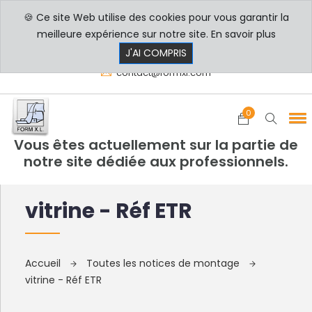
🍪 Ce site Web utilise des cookies pour vous garantir la
PROFESSIONNELS
PARTICULIERS
meilleure expérience sur notre site.
En savoir plus
8h00 - 17h30
+33 3 29 80 78 32
J'AI COMPRIS
contact@formxl.com
0
Vous êtes actuellement sur la partie de
notre site dédiée aux professionnels.
vitrine - Réf ETR
Accueil
Toutes les notices de montage
vitrine - Réf ETR