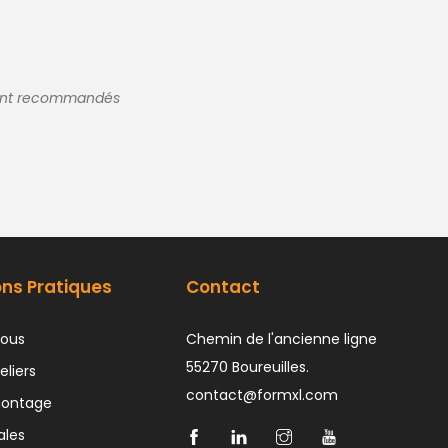
 sont recommandés
ons Pratiques
Contact
ous
Chemin de l'ancienne ligne
55270 Boureuilles.
eliers
contact@formxl.com
montage
ales