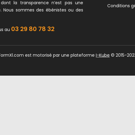
 dont la transparence n’est pas une
Conditions g
e. Nous sommes des ébénistes ou des
03 29 80 78 32
us au
 FormXl.com est motorisé par une plateforme
I-Kube
© 2015-202