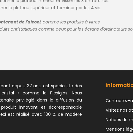
tionner le plateau inférieur et visser les 3 entretoises.
nner le plateau supérieur et terminer par les 4 vis.
ontenant de l'alcool
, comme les produits à vitres.
oduits antistatiques comme ceux pour les écrans d'ordinateurs
Informati
icant depuis 37 ans, est spécialiste des
 cristal » comme le Plexiglas. Nous
naire privilégié dans la diffusion du
Contactez-n
 produit innovant et écoresponsable
Visitez nos at
exi est réalisé avec 100 % de matière
Notices de 
Mentions lég