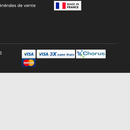
énérales de vente
3