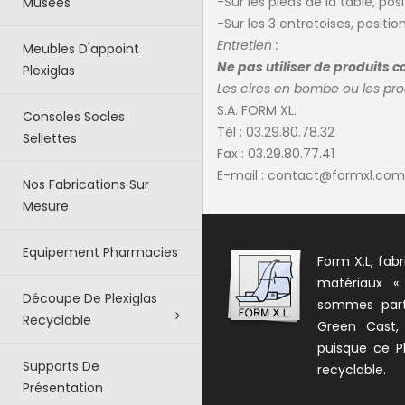
-Sur les pieds de la table, posi
Musées
-Sur les 3 entretoises, positio
Entretien :
Meubles D'appoint
Ne pas utiliser de produits c
Plexiglas
Les cires en bombe ou les pr
S.A. FORM XL.
Consoles Socles
Tél : 03.29.80.78.32
Sellettes
Fax : 03.29.80.77.41
E-mail :
contact@formxl.com
Nos Fabrications Sur
Mesure
Equipement Pharmacies
Form X.L, fabr
matériaux «
Découpe De Plexiglas
sommes parte
Recyclable
Green Cast,
puisque ce Pl
Supports De
recyclable.
Présentation