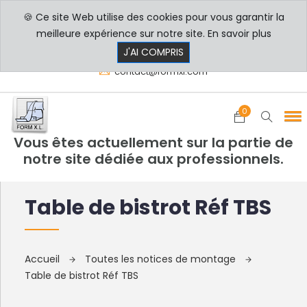
🍪 Ce site Web utilise des cookies pour vous garantir la
PROFESSIONNELS
PARTICULIERS
meilleure expérience sur notre site.
En savoir plus
8h00 - 17h30
+33 3 29 80 78 32
J'AI COMPRIS
contact@formxl.com
0
Vous êtes actuellement sur la partie de
notre site dédiée aux professionnels.
Table de bistrot Réf TBS
Accueil
Toutes les notices de montage
Table de bistrot Réf TBS