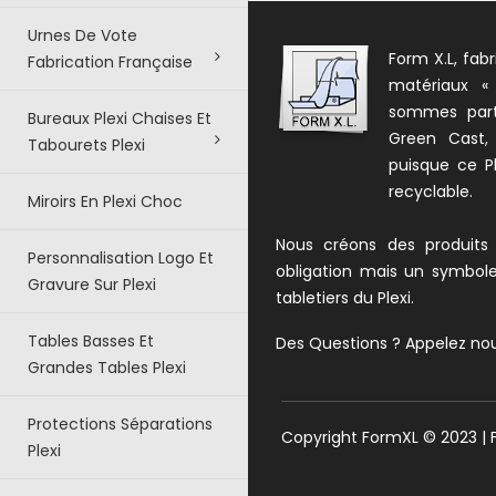
Urnes De Vote
Form X.L, fabr
Fabrication Française
matériaux «
sommes parte
Bureaux Plexi Chaises Et
Green Cast,
Tabourets Plexi
puisque ce Pl
recyclable.
Miroirs En Plexi Choc
Nous créons des produits
Personnalisation Logo Et
obligation mais un symbol
Gravure Sur Plexi
tabletiers du Plexi.
Tables Basses Et
Des Questions ? Appelez no
Grandes Tables Plexi
Protections Séparations
Copyright FormXL © 2023 |
Plexi