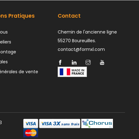
ons Pratiques
Contact
ous
Chemin de l'ancienne ligne
55270 Boureuilles.
eliers
contact@formxl.com
montage
ales
énérales de vente
3