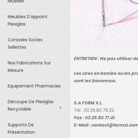
Musées
Meubles D'appoint
Plexiglas
Consoles Socles
Sellettes
ENTRETIEN :
Ne pas utiliser d
Nos Fabrications Sur
Mesure
Les cires en bombe ou les p
sont les bienvenus.
Equipement Pharmacies
Découpe De Plexiglas
S.A FORM X.L.
Recyclable
Tél : 03.29.80.78.32
Fax : 03.29.80.77.41
Supports De
E-Mail : contact@formxl.co
Présentation