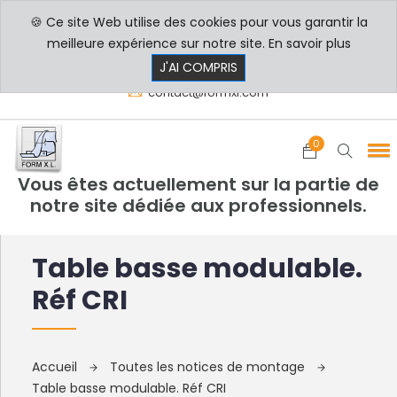
🍪 Ce site Web utilise des cookies pour vous garantir la
PROFESSIONNELS
PARTICULIERS
meilleure expérience sur notre site.
En savoir plus
8h00 - 17h30
+33 3 29 80 78 32
J'AI COMPRIS
contact@formxl.com
0
Vous êtes actuellement sur la partie de
notre site dédiée aux professionnels.
Table basse modulable.
Réf CRI
Accueil
Toutes les notices de montage
Table basse modulable. Réf CRI