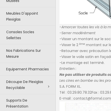
Musées
Meubles D'appoint
Plexiglas
-Amorcer toutes les vis à la m
Consoles Socles
-Serrer modérément
Sellettes
-Visser un montant sur le socl
ème
-Visser le 2
montant sur le
Nos Fabrications Sur
-Retourner avec précaution le 
Mesure
-Visser le voile satin en façad
-Le montage est terminé.
Entretien :
Equipement Pharmacies
Ne pas utiliser de produits c
Les cires en bombe ou les pr
Découpe De Plexiglas
S.A. FORM XL.
Recyclable
Tél : 03.29.80.78.32Fax : 03.29.
E-mail :
contact@formxl.com
Supports De
Présentation