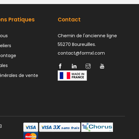
ons Pratiques
Contact
ous
Chemin de l'ancienne ligne
55270 Boureuilles.
eliers
contact@formxl.com
montage
ales
énérales de vente
3