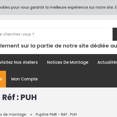
8h00 -
TICULIERS
ookies pour vous garantir la meilleure expérience sur notre site.
E
contac
lement sur la partie de notre site dédiée au
Visitez Nos Ateliers
Notices De Montage
Actualité
e
Mon Compte
 Réf : PUH
ces de montage
Pupitre PMR - Réf : PUH