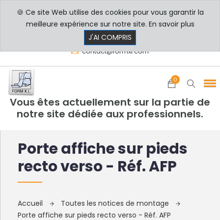
🍪 Ce site Web utilise des cookies pour vous garantir la
PROFESSIONNELS
PARTICULIERS
meilleure expérience sur notre site.
En savoir plus
8h00 - 17h30
+33 3 29 80 78 32
J'AI COMPRIS
contact@formxl.com
0
Vous êtes actuellement sur la partie de
notre site dédiée aux professionnels.
Porte affiche sur pieds
recto verso - Réf. AFP
Accueil
Toutes les notices de montage
Porte affiche sur pieds recto verso - Réf. AFP