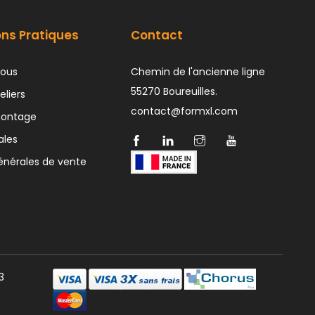
ons Pratiques
Contact
ous
Chemin de l'ancienne ligne
55270 Boureuilles.
eliers
contact@formxl.com
montage
ales
énérales de vente
3