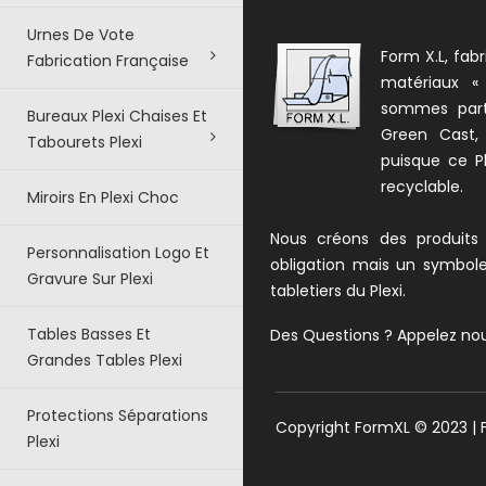
Urnes De Vote
Form X.L, fabr
Fabrication Française
matériaux «
sommes parte
Bureaux Plexi Chaises Et
Green Cast,
Tabourets Plexi
puisque ce Pl
recyclable.
Miroirs En Plexi Choc
Nous créons des produits
Personnalisation Logo Et
obligation mais un symbol
Gravure Sur Plexi
tabletiers du Plexi.
Tables Basses Et
Des Questions ? Appelez no
Grandes Tables Plexi
Protections Séparations
Copyright FormXL © 2023 |
Plexi