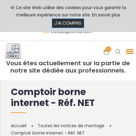
🍪 Ce site Web utilise des cookies pour vous garantir la
PROFESSIONNELS
PARTICULIERS
meilleure expérience sur notre site.
En savoir plus
8h00 - 17h30
+33 3 29 80 78 32
J'AI COMPRIS
contact@formxl.com
0
Vous êtes actuellement sur la partie de
notre site dédiée aux professionnels.
Comptoir borne
internet - Réf. NET
Accueil
Toutes les notices de montage
Comptoir borne internet - Réf. NET