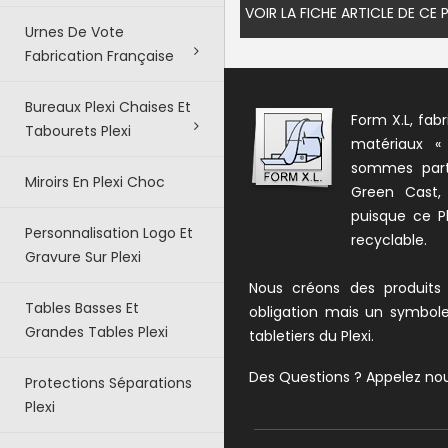
VOIR LA FICHE ARTICLE DE CE
Urnes De Vote
Fabrication Française
Bureaux Plexi Chaises Et
Form X.L, fabr
Tabourets Plexi
matériaux «
sommes parte
Miroirs En Plexi Choc
Green Cast,
puisque ce Pl
Personnalisation Logo Et
recyclable.
Gravure Sur Plexi
Nous créons des produits
Tables Basses Et
obligation mais un symbol
Grandes Tables Plexi
tabletiers du Plexi.
Des Questions ? Appelez no
Protections Séparations
Plexi