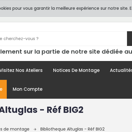
8h00 -
TICULIERS
ookies pour vous garantir la meilleure expérience sur notre site.
E
contac
lement sur la partie de notre site dédiée au
Visitez Nos Ateliers
Notices De Montage
Actualité
e
Mon Compte
Altuglas - Réf BIG2
ces de montage
Bibliotheque Altuglas - Réf BIG2