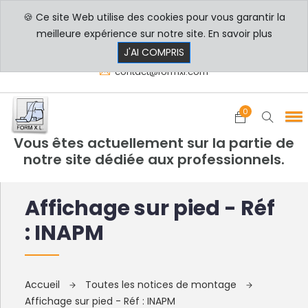
🍪 Ce site Web utilise des cookies pour vous garantir la
PROFESSIONNELS
PARTICULIERS
meilleure expérience sur notre site.
En savoir plus
8h00 - 17h30
+33 3 29 80 78 32
J'AI COMPRIS
contact@formxl.com
0
Vous êtes actuellement sur la partie de
notre site dédiée aux professionnels.
Affichage sur pied - Réf
: INAPM
Accueil
Toutes les notices de montage
Affichage sur pied - Réf : INAPM