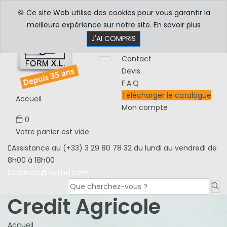
Découpe sur mesure
🍪 Ce site Web utilise des cookies pour vous garantir la
Visitez nos ateliers
meilleure expérience sur notre site.
En savoir plus
Notices de montage
J'AI COMPRIS
Actualités
Contact
Devis
F.A.Q
Télécharger le catalogue
Accueil
Mon compte
0
Votre panier est vide
Assistance au (+33) 3 29 80 78 32 du lundi au vendredi de
8h00 à 18h00
contact@formxl.com
Credit Agricole
Accueil