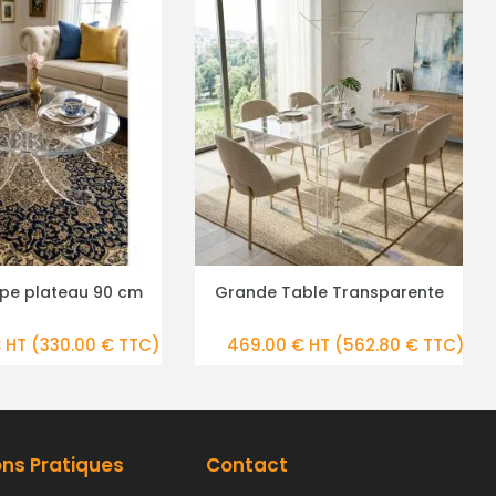
able Transparente
Table Basse Rectangulaire
S DE DÉTAILS
PLUS DE DÉTAILS
€ HT
(562.80 € TTC)
659.00 € HT
(790.80 € TTC)
ons Pratiques
Contact