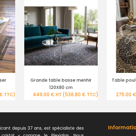
enhir
Table poulpe plateau 90 cm
Grande T
PLUS DE DÉTAILS
PLU
 € TTC)
275.00 € HT
(330.00 € TTC)
469.00 
Informati
icant depuis 37 ans, est spécialiste des
 cristal » comme le Plexiglas. Nous