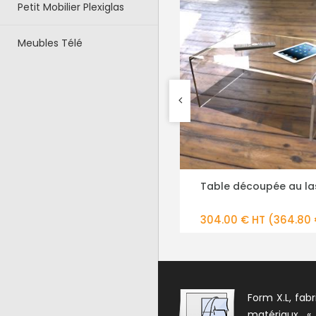
Petit Mobilier Plexiglas
Meubles Télé
Table découpée au laser
Grande table basse m
PLUS DE DÉTAILS
PLUS DE DÉTAILS
120X80 cm
304.00 € HT
(364.80 € TTC)
449.00 € HT
(538.80
Form X.L, fabr
matériaux «