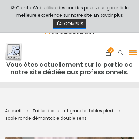
🍪 Ce site Web utilise des cookies pour vous garantir la
PROFESSIONNELS
PARTICULIERS
meilleure expérience sur notre site.
En savoir plus
8h00 - 17h30
+33 3 29 80 78 32
J'AI COMPRIS
contact@formxl.com
0
Vous êtes actuellement sur la partie de
notre site dédiée aux professionnels.
Accueil
Tables basses et grandes tables plexi
Table ronde démontable double sens