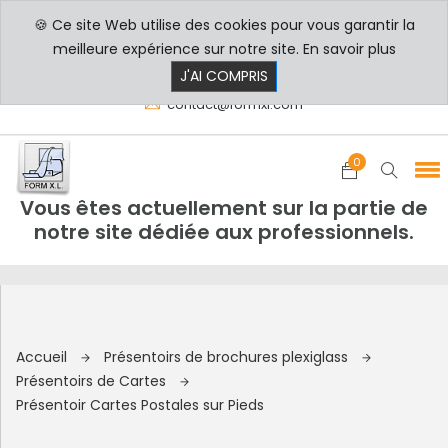
🍪 Ce site Web utilise des cookies pour vous garantir la
PROFESSIONNELS
PARTICULIERS
meilleure expérience sur notre site.
En savoir plus
8h00 - 17h30
+33 3 29 80 78 32
J'AI COMPRIS
contact@formxl.com
0
Vous êtes actuellement sur la partie de
notre site dédiée aux professionnels.
Accueil
Présentoirs de brochures plexiglass
Présentoirs de Cartes
Présentoir Cartes Postales sur Pieds