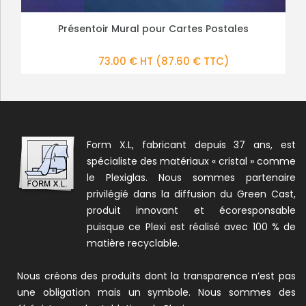
Présentoir Mural pour Cartes Postales
Présentoir Cartes de Visites Mural
PLUS DE DÉTAILS
PLUS DE DÉTAILS
34.00 € HT
73.00 € HT
(87.60 € TTC)
(40.80 € TTC)
Form X.L, fabricant depuis 37 ans, est
spécialiste des matériaux « cristal » comme
le Plexiglas. Nous sommes partenaire
privilégié dans la diffusion du Green Cast,
produit innovant et écoresponsable
puisque ce Plexi est réalisé avec 100 % de
matière recyclable.
Nous créons des produits dont la transparence n’est pas
une obligation mais un symbole. Nous sommes des