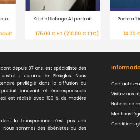
rtrait
Porte affiche pour cimaise
Kit d'affi
PLUS DE DÉTAILS
PL
0 € TTC)
14.00 € HT
(16.80 € TTC)
174.00
Informati
icant depuis 37 ans, est spécialiste des
 cristal » comme le Plexiglas. Nous
naire privilégié dans la diffusion du
Contactez-n
 produit innovant et écoresponsable
Visitez nos at
exi est réalisé avec 100 % de matière
Notices de 
Mentions lég
 dont la transparence n’est pas une
Conditions g
e. Nous sommes des ébénistes ou des