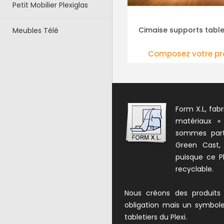
Petit Mobilier Plexiglas
Cimaise supports tableaux
Kit d'affichage A1 po
Meubles Télé
CHOISIR LES ÉLÉMENTS
PLUS DE DÉTAILS
Composez votre produit
175.00 € HT
(210.0
Form X.L, fabr
matériaux «
sommes parte
Green Cast,
puisque ce Pl
recyclable.
Nous créons des produits
obligation mais un symbol
tabletiers du Plexi.