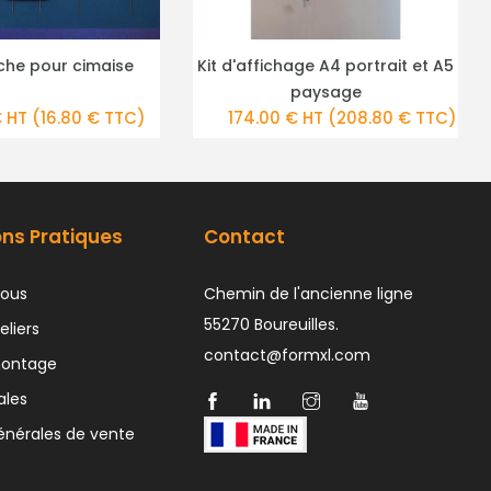
chage A4 portrait et A5
Pochette 21/29,7 vertical
US DE DÉTAILS
PLUS DE DÉTAILS
paysage
 € HT
(208.80 € TTC)
12.00 € HT
(14.40 € TTC)
ons Pratiques
Contact
ous
Chemin de l'ancienne ligne
55270 Boureuilles.
eliers
contact@formxl.com
montage
ales
énérales de vente