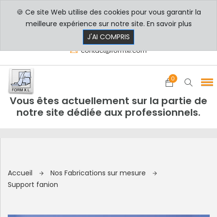
🍪 Ce site Web utilise des cookies pour vous garantir la
PROFESSIONNELS
PARTICULIERS
meilleure expérience sur notre site.
En savoir plus
8h00 - 17h30
+33 3 29 80 78 32
J'AI COMPRIS
contact@formxl.com
0
Vous êtes actuellement sur la partie de
notre site dédiée aux professionnels.
Accueil
Nos Fabrications sur mesure
Support fanion