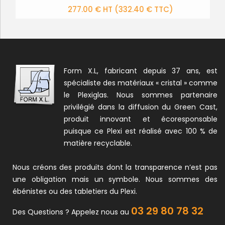
208.00 € HT
277.00 € HT
(332.40 € TTC)
(249.60 € TTC)
Form X.L, fabricant depuis 37 ans, est
spécialiste des matériaux « cristal » comme
le Plexiglas. Nous sommes partenaire
privilégié dans la diffusion du Green Cast,
produit innovant et écoresponsable
puisque ce Plexi est réalisé avec 100 % de
matière recyclable.
Nous créons des produits dont la transparence n’est pas
une obligation mais un symbole. Nous sommes des
ébénistes ou des tabletiers du Plexi.
03 29 80 78 32
Des Questions ? Appelez nous au