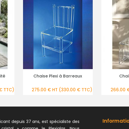
 à Barreaux
Chaise Designer
DÉTAILS
PLUS DE DÉTAILS
(330.00 € TTC)
266.00 € HT
(319.20 € TTC)
Informati
icant depuis 37 ans, est spécialiste des
 cristal » comme le Plexiglas. Nous