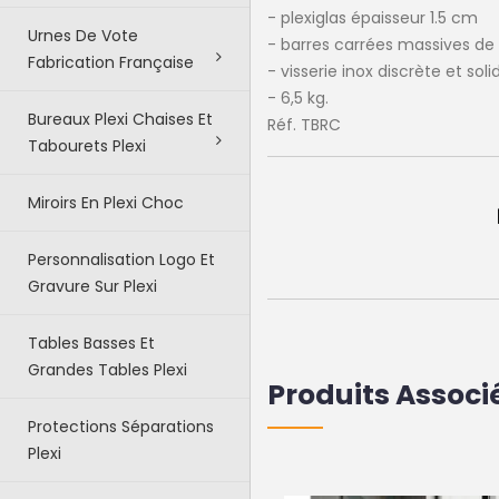
- plexiglas épaisseur 1.5 cm
Urnes De Vote
- barres carrées massives de
Fabrication Française
- visserie inox discrète et soli
- 6,5 kg.
Bureaux Plexi Chaises Et
Réf. TBRC
Tabourets Plexi
Miroirs En Plexi Choc
Personnalisation Logo Et
Gravure Sur Plexi
Tables Basses Et
Grandes Tables Plexi
Produits Associ
Protections Séparations
Plexi