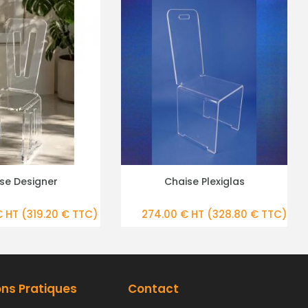
Chaise Plexiglas
Tabouret musée en plexig
PLUS DE DÉTAILS
PLUS DE DÉTAILS
épais
274.00 € HT
(328.80 € TTC)
203.00 € HT
(243.60 €
ons Pratiques
Contact