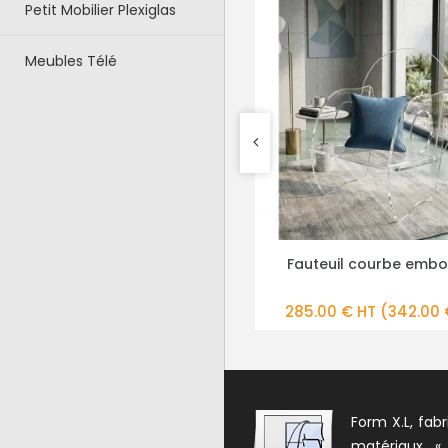
Petit Mobilier Plexiglas
Meubles Télé
Fauteuil courbe emboité
Chaise Plexi
PLUS DE DÉTAILS
PLUS DE 
)
285.00 € HT
(342.00 € TTC)
275.00 € HT
Form X.L, fabr
matériaux «