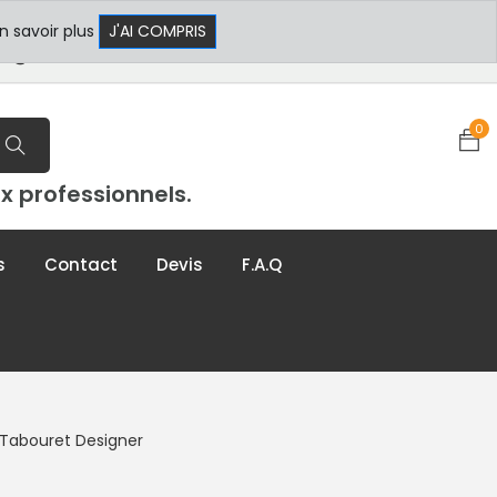
 17h30
+33 3 29 80 78 32
n savoir plus
J'AI COMPRIS
t@formxl.com
0
x professionnels.
s
Contact
Devis
F.A.Q
Tabouret Designer