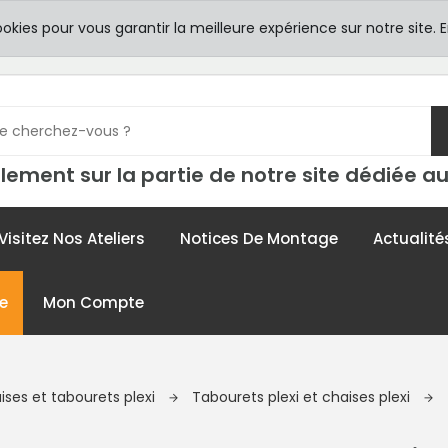
8h00 -
TICULIERS
ookies pour vous garantir la meilleure expérience sur notre site.
E
contac
lement sur la partie de notre site dédiée au
Visitez Nos Ateliers
Notices De Montage
Actualité
e
Mon Compte
ises et tabourets plexi
Tabourets plexi et chaises plexi