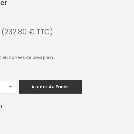
er
(232.80 € TTC)
t en carrées de plexi plein.
Ajoutez Au Panier
es