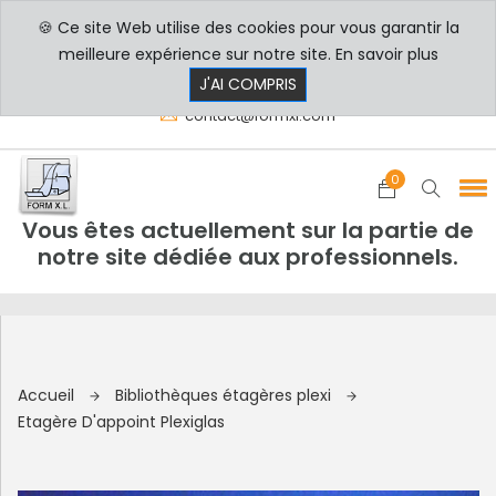
🍪 Ce site Web utilise des cookies pour vous garantir la
PROFESSIONNELS
PARTICULIERS
meilleure expérience sur notre site.
En savoir plus
8h00 - 17h30
+33 3 29 80 78 32
J'AI COMPRIS
contact@formxl.com
0
Vous êtes actuellement sur la partie de
notre site dédiée aux professionnels.
Accueil
Bibliothèques étagères plexi
Etagère D'appoint Plexiglas